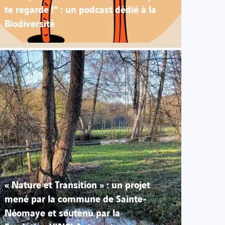
te regarde !" : un podcast dédié à la
Biodiversité
« Nature et Transition » : un projet
mené par la commune de Sainte-
Néomaye et soutenu par la