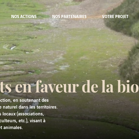
NOS ACTIONS
NOS PARTENAIRES
VOTRE PROJET
ts en faveur de la bio
action, en soutenant des
 naturel dans les territoires.
 locaux (associations,
culteurs, etc.), visant à
et animales.