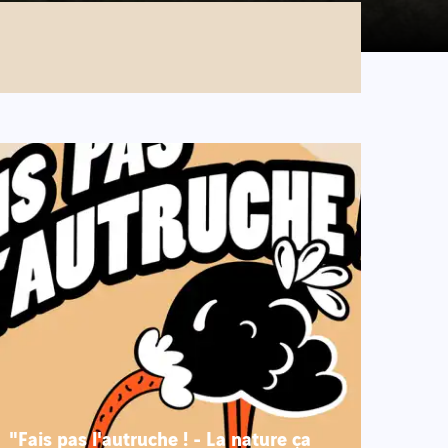
"Fais pas l'autruche ! - La nature ça