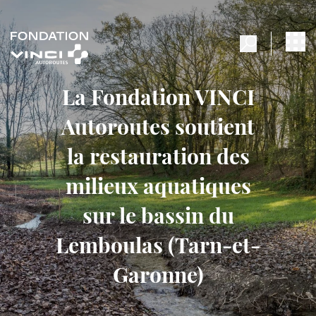
La Fondation VINCI
Autoroutes soutient
la restauration des
milieux aquatiques
sur le bassin du
Lemboulas (Tarn-et-
Garonne)