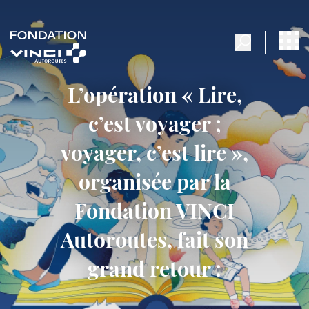
L’opération « Lire,
c’est voyager ;
voyager, c’est lire »,
organisée par la
Fondation VINCI
Autoroutes, fait son
grand retour :