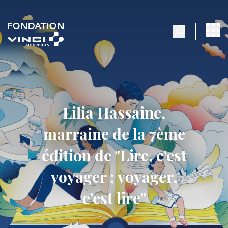
Lilia Hassaine,
marraine de la 7ème
édition de "Lire, c'est
voyager ; voyager,
c'est lire"