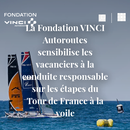
La Fondation VINCI
Autoroutes
sensibilise les
vacanciers à la
conduite responsable
sur les étapes du
Tour de France à la
voile