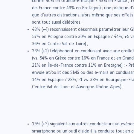
contre 40% en Grande-Bretagne / 49% en France ; +9
de-France contre 43% en Bretagne) ; une pratique d’
que d’autres distractions, alors même que ses effets 
sont tout aussi délétères ;
43% (+4) reconnaissent désormais paramétrer leur GP
57% en Pologne contre 30% en Espagne / 44%; +5 vs
36% en Centre Val-de-Loire) ;
33% (+2) téléphonent en conduisant avec une oreille
(vs. 54% en Grèce contre 16% en France et en Grand
21% en Île-de-France contre 11% en Bretagne) ; • Prè
envoie et/ou lit des SMS ou des e-mails en conduisa
14% en Espagne / 28%; -1 vs. 33% en Bourgogne-F
Centre-Val-de-Loire et Auvergne-Rhône-Alpes) ;
19% (+3) signalent aux autres conducteurs un événem
smartphone ou un outil d’aide à la conduite tout en 