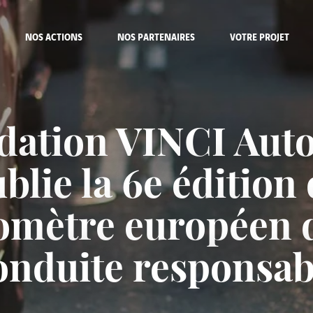
NOS ACTIONS
NOS PARTENAIRES
VOTRE PROJET
dation VINCI Aut
blie la 6e édition
omètre européen d
onduite responsab