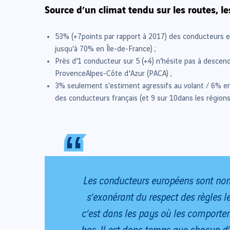
Source d’un climat tendu sur les routes, l
53% (+7points par rapport à 2017) des conducteurs e
jusqu’à 70% en Île-de-France) ;
Près d’1 conducteur sur 5 (+4) n’hésite pas à descen
ProvenceAlpes-Côte d'Azur (PACA) ;
3% seulement s’estiment agressifs au volant / 6% e
des conducteurs français (et 9 sur 10dans les régio
“
“
Les conducteurs européens sont nomb
s’exonérant du respect des règles l
c’est dans les pays où les comportem
bas. Il est donc temps que chacun d’