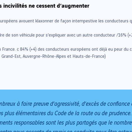
es incivilités ne cessent d’augmenter
uropéens avouent klaxonner de façon intempestive les conducteurs qu
dre de son véhicule pour s’expliquer avec un autre conducteur /16% (+
n France. c 84% (+4) des conducteurs européens ont déjà eu peur du 
ns Grand-Est, Auvergne-Rhône-Alpes et Hauts-de-France)
reux à faire preuve d’agressivité, d’excès de confianc
es plus élémentaires du Code de la route ou de prudence.
ents responsables sont les plus partagés que le nombre d
entre nous accepte de revoir sa conduite pour être acteur 