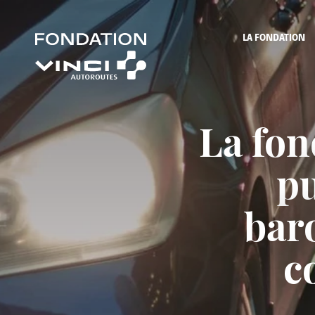
LA FONDATION
La fon
pu
bar
c