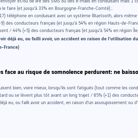
voyer et/ou de lire des SMS ou des e-mails en conduisant mais 1 cond
le faire (et jusqu’à 33% en Bourgogne-Franche-Comté) ;
2017) téléphone en conduisant avec un système Bluetooth, alors même q
) des conducteurs français (et jusqu’à 54% en région Hauts-de-Franc
ent / 44% (+5) des conducteurs français (et jusqu’à 54% en région Île
r déjà eu, ou failli avoir, un accident en raison de l’utilisation 
e-France)
es face au risque de somnolence perdurent: ne baisso
ent bien, voire mieux, lorsqu'ils sont fatigués (tout comme les cond
ard ou se lèvent plus tôt avant un long trajet / 85% (+1) des conducte
déjà eu, ou failli avoir un accident, en raison d’un assoupissement 