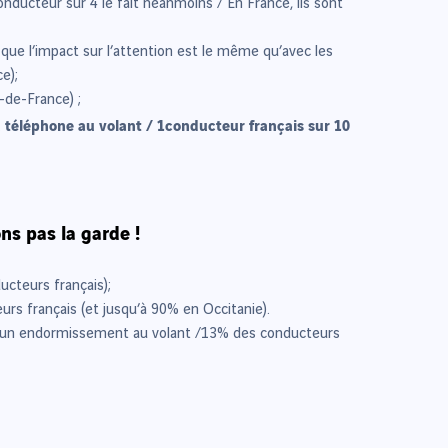
ucteur sur 4 le fait néanmoins / En France, ils sont
ue l’impact sur l’attention est le même qu’avec les
e);
-de-France) ;
du téléphone au volant / 1conducteur français sur 10
ns pas la garde !
ucteurs français);
urs français (et jusqu’à 90% en Occitanie).
ou d’un endormissement au volant /13% des conducteurs