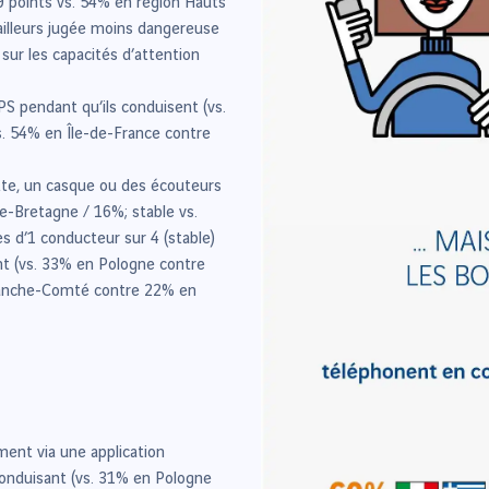
 points vs. 54% en région Hauts
ailleurs jugée moins dangereuse
sur les capacités d’attention
S pendant qu’ils conduisent (vs.
. 54% en Île-de-France contre
tte, un casque ou des écouteurs
e-Bretagne / 16%; stable vs.
s d’1 conducteur sur 4 (stable)
nt (vs. 33% en Pologne contre
ranche-Comté contre 22% en
ent via une application
conduisant (vs. 31% en Pologne