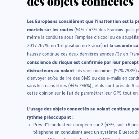
des objets connectés
Les Européens considèrent que l’inattention est la p
mortels sur les routes
(54% / 43% des Français qui la pl
même la conduite sous l’emprise d’alcool ou de stupéfian
et la seconde ca
2017 /67%; en 1re position en France)
hausse continue ces deux dernières années /3e en Fran
conscience du risque est confirmée par leur percept
distracteurs au volant :
ils sont unanimes (97% /98%) à
d’envoyer et/ou de lire des SMS ou des e-mails en condu
sans kit mains libres (94% /96%) ; et ils sont près de 9 
cette opinion sur le fait de paramétrer leur GPS tout en
L’usage des objets connectés au volant continue pou
rythme préoccupant :
Près d’1conducteur européen sur 2 (49%, soit +6 poin
téléphone en conduisant avec un système Bluetooth (