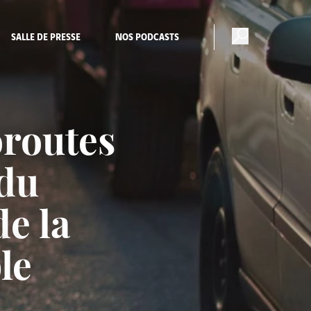
SALLE DE PRESSE
NOS PODCASTS
oroutes
 du
e la
le