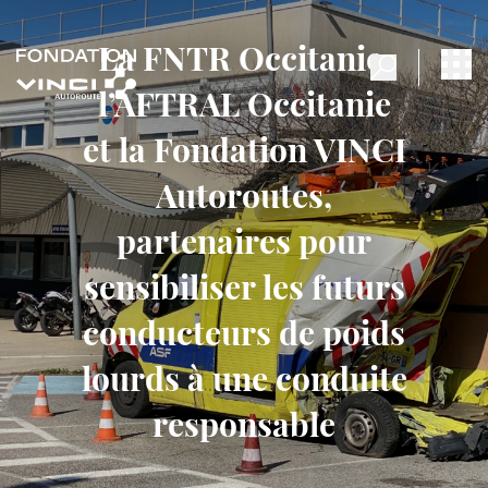
La FNTR Occitanie,
l’AFTRAL Occitanie
et la Fondation VINCI
Autoroutes,
partenaires pour
sensibiliser les futurs
conducteurs de poids
lourds à une conduite
responsable