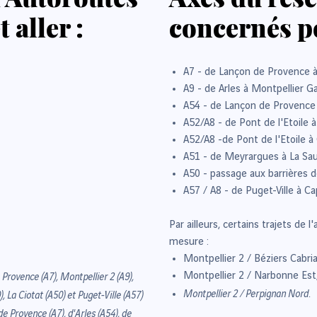
 aller :
concernés po
A7 - de Lançon de Provence à
A9 - de Arles à Montpellier Ga
A54 - de Lançon de Provence 
A52/A8 - de Pont de l'Etoile à
A52/A8 -de Pont de l'Etoile à
A51 - de Meyrargues à La Sau
A50 - passage aux barrières d
A57 / A8 - de Puget-Ville à Ca
Par ailleurs, certains trajets de
mesure :
Montpellier 2 / Béziers Cabria
 Provence (A7), Montpellier 2 (A9),
Montpellier 2 / Narbonne Est
Montpellier 2 / Perpignan Nord.
, La Ciotat (A50) et Puget-Ville (A57)
e Provence (A7), d'Arles (A54), de