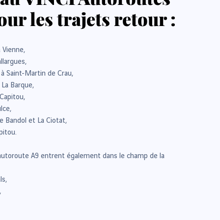
ur les trajets retour :
 Vienne,
llargues,
à Saint-Martin de Crau,
 La Barque,
 Capitou,
lce,
e Bandol et La Ciotat,
pitou.
 l'autoroute A9 entrent également dans le champ de la
ls,
,