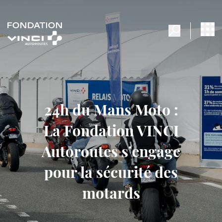
24h du Mans Moto :
La Fondation VINCI
Autoroutes s’engage
pour la sécurité des
motards