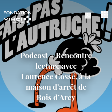
Podcast – Rencontre
lecture avec
Laurence Cossé, à la
maison d’arrêt de
Bois d’Arcy