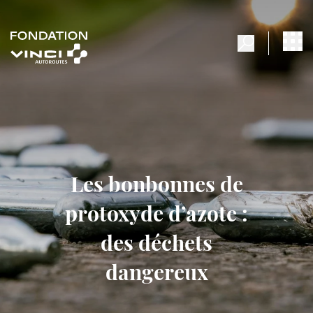
Les bonbonnes de
protoxyde d’azote :
des déchets
dangereux