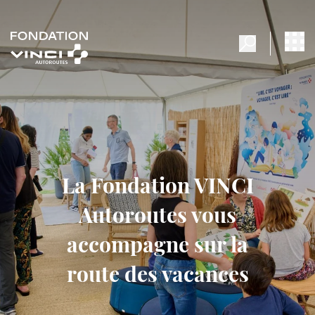
La Fondation VINCI
Autoroutes vous
accompagne sur la
route des vacances