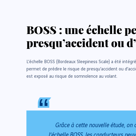
BOSS : une échelle pe
presqu’accident ou d’
L’échelle BOSS (Bordeaux Sleepiness Scale) a été intégr
permet de prédire le risque de presqu’accident ou d’acci
est exposé au risque de somnolence au volant.
“
“
Grâce à cette nouvelle étude, on
l’échelle BOSS, les conducteurs peuv