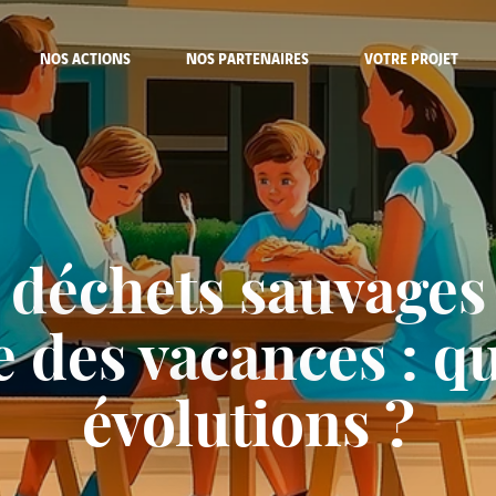
NOS ACTIONS
NOS PARTENAIRES
VOTRE PROJET
e déchets sauvages 
e des vacances : qu
évolutions ?