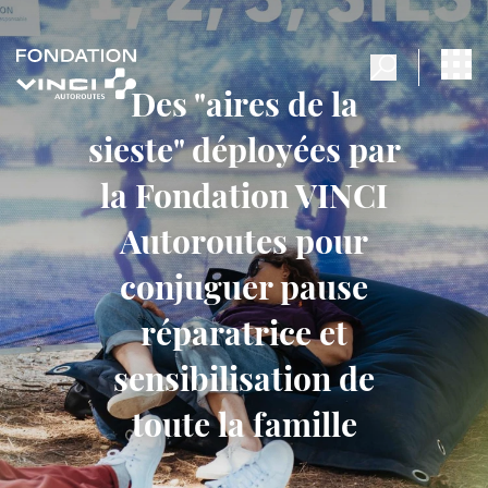
Des "aires de la
sieste" déployées par
la Fondation VINCI
Autoroutes pour
conjuguer pause
réparatrice et
sensibilisation de
toute la famille