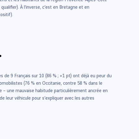
liens et les habitants de la région Provence-Alpes-Côte
ualifier). À l’inverse, c’est en Bretagne et en
sitif).
r
ès de 9 Français sur 10 (86 % ; +1 pt) ont déjà eu peur du
tomobilistes (76 % en Occitanie, contre 58 % dans le
ute – une mauvaise habitude particulièrement ancrée en
e leur véhicule pour s’expliquer avec les autres