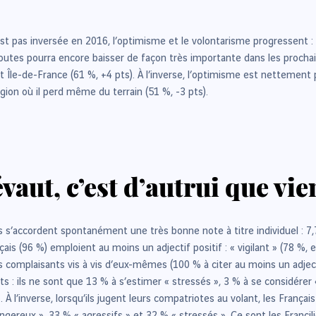
st pas inversée en 2016, l’optimisme et le volontarisme progressent :
outes pourra encore baisser de façon très importante dans les procha
) et Île-de-France (61 %, +4 pts). À l’inverse, l’optimisme est nette
ion où il perd même du terrain (51 %, -3 pts).
vaut, c’est d’autrui que vie
s s’accordent spontanément une très bonne note à titre individuel : 7,7
çais (96 %) emploient au moins un adjectif positif : « vigilant » (78 %, 
s complaisants vis à vis d’eux-mêmes (100 % à citer au moins un adjec
uts : ils ne sont que 13 % à s’estimer « stressés », 3 % à se considérer
 l’inverse, lorsqu’ils jugent leurs compatriotes au volant, les Françai