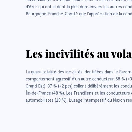
les considérer « irresponsables », 39 % à les trouver « d
d’Azur qui ont la dent la plus dure envers les autres cond
Bourgogne-Franche-Comté que l’appréciation de la conduit
Les incivilités au vo
La quasi-totalité des incivilités identifiées dans le Bar
comportement agressif d’un autre conducteur. 68 % (+3 pt
Grand Est). 37 % (+2 pts) collent délibérément les cond
Île-de-France (48 %). Les Franciliens et les conducteurs
automobilistes (19 %). L’usage intempestif du klaxon re