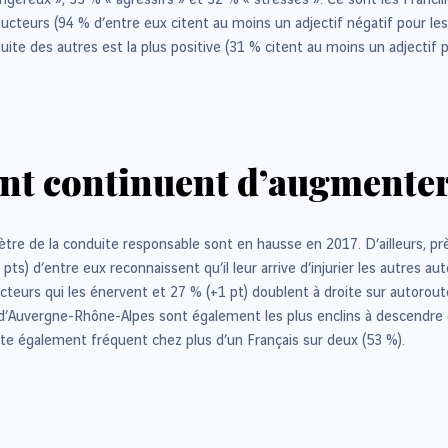
angereux », 33 % « agressifs » et 32 % « stressés ». Ce sont les Franci
ucteurs (94 % d’entre eux citent au moins un adjectif négatif pour les q
e des autres est la plus positive (31 % citent au moins un adjectif po
lant continuent d’augmente
omètre de la conduite responsable sont en hausse en 2017. D’ailleurs, pr
s) d’entre eux reconnaissent qu’il leur arrive d’injurier les autres au
ucteurs qui les énervent et 27 % (+1 pt) doublent à droite sur autoro
 d’Auvergne-Rhône-Alpes sont également les plus enclins à descendre d
ste également fréquent chez plus d’un Français sur deux (53 %).