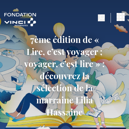
7ème édition de «
Lire, c’est voyager ;
voyager, c’est lire » :
découvrez la
sélection de la
marraine Lilia
Hassaine