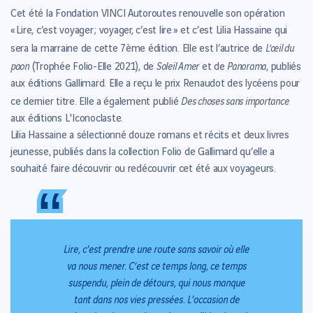
Cet été la Fondation VINCI Autoroutes renouvelle son opération
« Lire, c’est voyager ; voyager, c’est lire » et c’est Lilia Hassaine qui
L’œil du
sera la marraine de cette 7ème édition. Elle est l’autrice de
paon
Soleil Amer
Panorama
(Trophée Folio-Elle 2021), de
et de
, publiés
aux éditions Gallimard. Elle a reçu le prix Renaudot des lycéens pour
Des choses sans importance
ce dernier titre. Elle a également publié
aux éditions L'Iconoclaste.
Lilia Hassaine a sélectionné douze romans et récits et deux livres
jeunesse, publiés dans la collection Folio de Gallimard qu’elle a
souhaité faire découvrir ou redécouvrir cet été aux voyageurs.
“
“
Lire, c'est prendre une route sans savoir où elle
va nous mener. C’est ce temps long, ce temps
suspendu, plein de détours, qui nous manque
tant dans nos vies pressées. L'occasion de